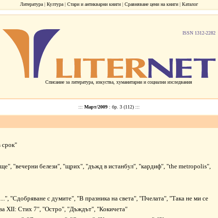
Литература
|
Култура
|
Стари и антикварни книги
|
Сравняване цени на книги
|
Каталог
ISSN 1312-2282
Списание за литература, изкуства, хуманитарни и социални изследвания
:::
Март/2009
: бр. 3 (112) :::
 срок"
ще"
,
"вечерни белези"
,
"щрих"
,
"дъжд в истанбул"
,
"кардиф"
,
"the metropolis"
,
.."
,
"Сдобряване с думите"
,
"В празника на света"
,
"Пчелата"
,
"Така не ми се
ва XII: Стих 7"
,
"Остро"
,
"Дъждът"
,
"Кокичета"