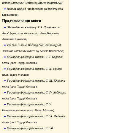
British Literature"
(edited by Albena Bakratcheva)
Никола Иванов
"Подреждане на балната зала.
Книга втора"
Продължаващи книги
"Вълшебният кладенец. Т. I. Приказки от
Азия"
(идея и съставителство: Лина Бакалова,
Анатолий Буковски)
The Sun Is but a Morning Star. Anthology of
American Literature
(edited by Albena Bakratcheva)
Български фолклорни мотиви.
Т. I. Обредни
песни
(съст. Тодор Моллов)
Български фолклорни мотиви.
Т. II. Балади
(съст. Тодор Моллов)
Български фолклорни мотиви.
Т. III. Юнашки
песни
(съст. Тодор Моллов)
Български фолклорни мотиви.
Т. IV. Хайдушки
песни
(съст. Тодор Моллов)
Български фолклорни мотиви.
Т. V.
Исторически песни
(съст. Тодор Моллов)
Български фолклорни мотиви.
Т. VI. Любовни
песни
(съст. Тодор Моллов)
Български фолклорни мотиви.
Т. VІІ.