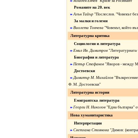
Младен Енчев
"Криле за Росинант"
Романите на 20. век
Алън Тайър
"Послеслов. "Човекът бе
За малки и големи
Виолета Тончева
"Човекът, който в
Литературна критика
Социология и литература
Емил Ив. Димитров
"Литературната 
Биография и литература
Петър Стефанов
"Яворов - между 
Достоевски
Димитър М. Михайлов
"Възкресение
Ф. М. Достоевски"
Литературна история
Емигрантска литература
Георги Н. Николов
"Една българка" о
Нова хуманитаристика
Интерпретации
Светлана Стоянова
"Димов: (контр
История