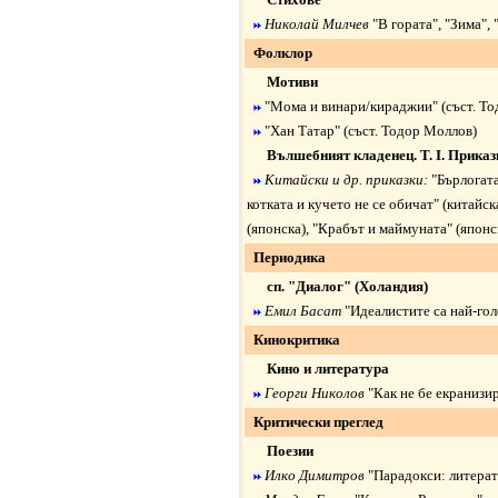
Николай Милчев
"В гората"
,
"Зима"
,
Фолклор
Мотиви
"Мома и винари/кираджии"
(съст. Т
"Хан Татар"
(съст. Тодор Моллов)
Вълшебният кладенец.
Т. I. Прика
Китайски и др. приказки:
"Бърлогата
котката и кучето не се обичат"
(китайск
(японска),
"Крабът и маймуната"
(японс
Периодика
сп. "Диалог" (Холандия)
Емил Басат
"Идеалистите са най-го
Кинокритика
Кино и литература
Георги Николов
"Как не бе екранизи
Критически преглед
Поезии
Илко Димитров
"Парадокси: литерат