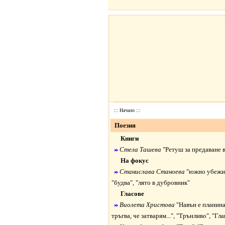
:::
Начало
:::
Поезия
Книги
Стела Ташева
"Ретуш за предаване в
На фокус
Станислава Станоева
"южно убежи
"будва"
,
"лято в дубровник"
Гласове
Виолета Христова
"Навън е планина.
тръгва, че затварям..."
,
"Трънливо"
,
"Гла