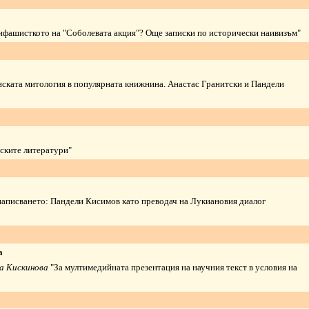
тифашисткото на "Соболевата акция"? Още записки по исторически наивизъм"
нската митология в популярната книжнина. Анастас Гранитски и Пандели
нските литератури"
аписването: Пандели Кисимов като преводач на Лукиановия диалог
а
на Кискинова
"За мултимедийната презентация на научния текст в условия на