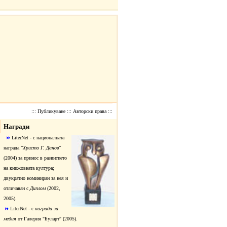
:::
Публикуване
:::
Авторски права
:::
Награди
LiterNet - с националната
награда
"Христо Г. Данов"
(2004) за принос в развитието
на книжовната култура;
двукратно номиниран за нея и
отличаван с
Диплом
(2002,
2005).
LiterNet - с
награда за
медия
от Галерия "Буларт" (2005).