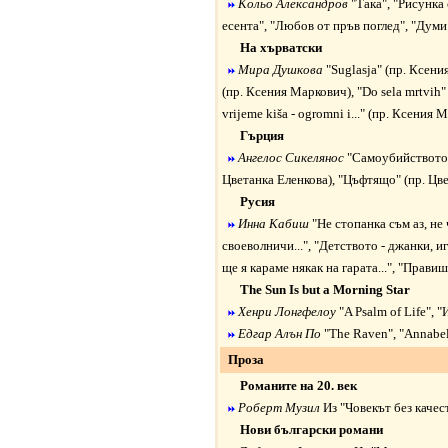
Кольо Александров
"Така"
,
"Рисунка 
есента"
,
"Любов от пръв поглед"
,
"Думи 
На хърватски
Мира Душкова
"Suglasja"
(пр. Ксени
(пр. Ксения Маркович),
"Do sela mrtvih"
vrijeme kiša - ogromni i..."
(пр. Ксения М
Гърция
Ангелос Сикелянос
"Самоубийството
Цветанка Еленкова),
"Цъфтящо"
(пр. Цв
Русия
Инна Кабиш
"Не стопанка съм аз, не 
своеволничи..."
,
"Детството - джанки, иг
ще я караме някак на гарата..."
,
"Правиш 
The Sun Is but a Morning Star
Хенри Лонгфелоу
"A Psalm of Life"
, "
Едгар Алън По
"The Raven"
,
"Annabel
Проза
Романите на 20. век
Роберт Музил
Из "Човекът без качес
Нови български романи