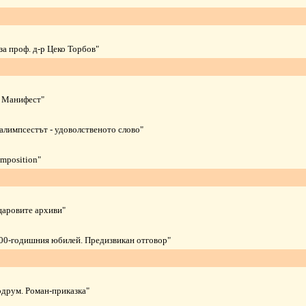
за проф. д-р Цеко Торбов"
. Манифест"
алимпсестът - удоволственото слово"
omposition"
царовите архиви"
100-годишния юбилей. Предизвикан отговор"
одрум. Роман-приказка"