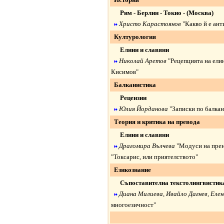
Рим - Берлин - Токио - (Москва)
Христо Карастоянов
"Какво й е ан
Културология
Елини и славяни
Николай Аретов
"Рецепцията на ели
Кисимов"
Балканистика
Рецензии
Юлия Йорданова
"Записки по балка
Теория и критика на превода
Елини и славяни
Драгомира Вълчева
"Модуси на прен
"Токсарис, или приятелството"
Езикознание
Съпоставителна текстолингвистик
Диана Милиева, Ивайло Дагнев, Еле
многоезичност"