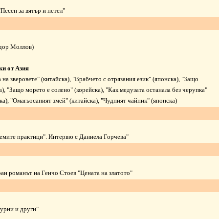
"Песен за вятър и петел"
одор Моллов)
зки от Азия
 на зверовете"
(китайска),
"Врабчето с отрязания език"
(японска),
"Защо
а),
"Защо морето е солено"
(корейска),
"Как медузата останала без черупка"
ка),
"Омагьосаният змей"
(китайска),
"Чудният чайник"
(японска)
лемите практици". Интервю с Даниела Горчева"
ран романът на Генчо Стоев "Цената на златото"
урни и други"