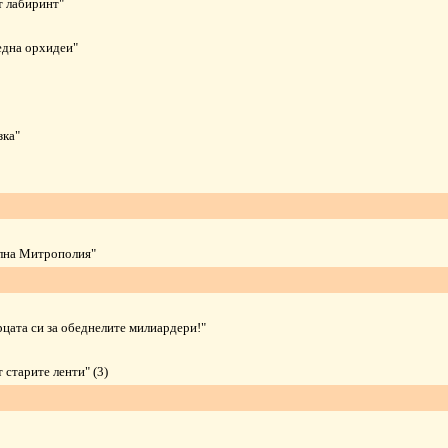
т лабиринт"
една орхидеи"
зка"
лна Митрополия"
цата си за обеднелите милиардери!"
т старите ленти"
(3)