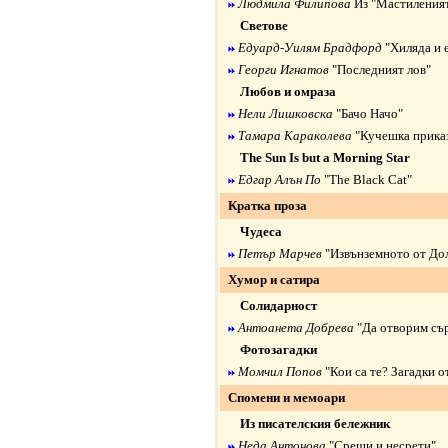
Людмила Филипова
Из "Мастиления
Светове
Едуард-Уилям Брадфорд
"Хиляда и 
Георги Игнатов
"Последният лов"
Любов и омраза
Нели Лишковска
"Бачо Начо"
Тамара Караколева
"Кучешка прика
The Sun Is but a Morning Star
Едгар Алън По
"The Black Cat"
Кратка проза
Чудеса
Петър Марчев
"Извънземното от До
Хумор и сатира
Солидарност
Антоанета Добрева
"Да отворим сър
Фотозагадки
Момчил Попов
"Кои са те? Загадки о
Спомени и мемоари
Из писателския бележник
Неда Антонова
"Срещи и несрети"