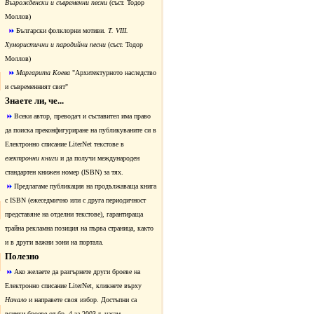
Възрожденски и съвременни песни
(съст. Тодор
Моллов)
Български фолклорни мотиви.
Т. VIII.
Хумористични и пародийни песни
(съст. Тодор
Моллов)
Маргарита Коева
"Архитектурното наследство
и съвременният свят"
Знаете ли, че...
Всеки автор, преводач и съставител има право
да поиска преконфигуриране на публикуваните си в
Електронно списание LiterNet текстове в
електронни книги
и да получи международен
стандартен книжен номер (ISBN) за тях.
Предлагаме публикация на продължаваща книга
с ISBN (ежеседмично или с друга периодичност
представяне на отделни текстове), гарантираща
трайна рекламна позиция на първа страница, както
и в други важни зони на портала.
Полезно
Ако желаете да разгърнете други броеве на
Електронно списание LiterNet, кликнете върху
Начало
и направете своя избор. Достъпни са
всички броеве от бр. 4 за 2003 г. насам.