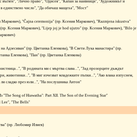
с въглен"
,
"Лично право"
,
"Одисея"
,
"Капан за наивници"
,
"Художникът и
в единствено число"
,
"Да обичаш мащеха"
,
"Мост"
я Маркович),
"Čajna ceremonija"
(пр. Ксения Маркович),
"Razmjena iskustva"
(пр. Ксения Маркович),
"Lijep joj je hod ujutro"
(пр. Ксения Маркович),
"Bilo je
аркович)
 на Адзесиван"
(пр. Цветанка Еленкова),
"В Свети Лука манастира"
(пр.
етанка Еленкова),
"Пан"
(пр. Цветанка Еленкова)
чистница..."
,
"В родината ми с мъртва слава..."
,
"Зад прозорците дъждът
ри, животинки..."
,
"В миг изчезват младежките пъпки..."
,
"Ако влака изпуснем,
ли сладко през юли..."
,
"На послушника Антон"
Из
"The Song of Hiawatha": Part XII. The Son of the Evening Star"
 Lee"
,
"The Bells"
тва"
(пр. Любомир Илиев)