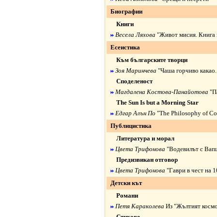
Биографии
Книги
Весела Ляхова
"Живот мисия. Книга 
Есеистика
Към българските творци
Зоя Маринчева
"Чаша горчиво какао
Споделеност
Магдалена Костова-Панайотова
"П
The Sun Is but a Morning Star
Едгар Алън По
"The Philosophy of C
Публицистика
Литература и морал
Цвета Трифонова
"Водевилът с Вап
Предизвикан отговор
Цвета Трифонова
"Гаври в чест на 
Детски кът
Романи
Петя Караколева
Из "Жълтият косм
Стихове