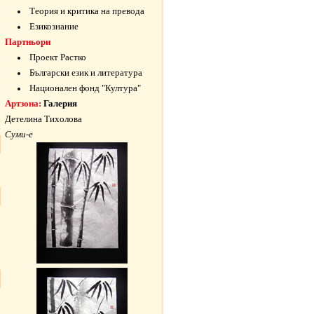
Теория и критика на превода
Езикознание
Партньори
Проект Растко
Български език и литература
Национален фонд "Култура"
Артзона:
Галерия
Детелина Тихолова
Суми-е