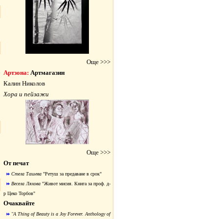
Още >>>
Артзона:
Артмагазин
Калин Николов
Хора и пейзажи
Още >>>
От печат
Стела Ташева
"Ретуш за предаване в срок"
Весела Ляхова
"Живот мисия. Книга за проф. д-
р Цеко Торбов"
Очаквайте
"A Thing of Beauty is a Joy Forever. Anthology of