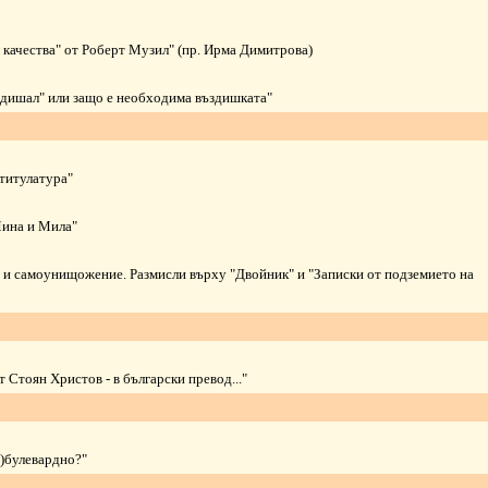
з качества" от Роберт Музил"
(пр. Ирма Димитрова)
ъздишал" или защо е необходима въздишката"
титулатура"
Мина и Мила"
 и самоунищожение. Размисли върху "Двойник" и "Записки от подземието на
т Стоян Христов - в български превод..."
а)булевардно?"