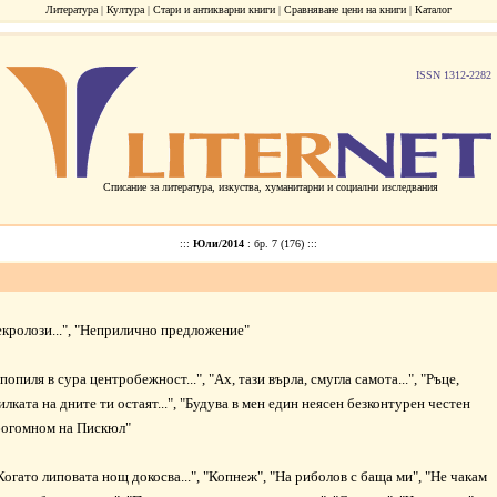
Литература
|
Култура
|
Стари и антикварни книги
|
Сравняване цени на книги
|
Каталог
ISSN 1312-2282
Списание за литература, изкуства, хуманитарни и социални изследвания
:::
Юли/2014
: бр. 7 (176) :::
кролози...
", "
Неприлично предложение
"
попиля в сура центробежност
...", "
Ах, тази върла, смугла самота
...
", "
Ръце,
лката на дните ти остаят
...
", "
Будува в мен един неясен безконтурен честен
огомном на Пискюл
"
Когато липовата нощ докосва...
", "
Копнеж
", "
На риболов с баща ми
", "
Не чакам