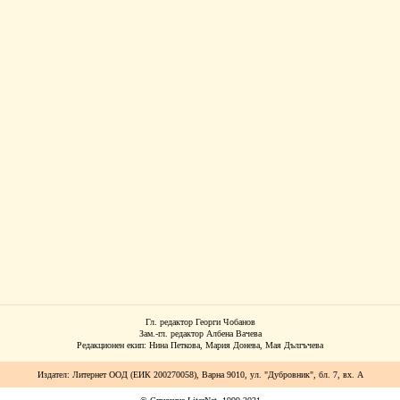
Гл. редактор Георги Чобанов
Зам.-гл. редактор Албена Вачева
Редакционен екип: Нина Петкова, Мария Донева, Мая Дългъчева
Издател: Литернет ООД (ЕИК 200270058), Варна 9010, ул. "Дубровник", бл. 7, вх. А