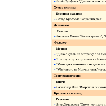
Владо Трифонов
"
Диалози и монолоз
Хумор и сатира
Бедствия и аварии
Петър Краевски
"
Радио интервю
"
Детски кът
Стихове
Борислав Ганчев
"
Весел карнавал
", "
Фолклор
Мотиви
"
Димо е хубав, но сестра му е по-ху
"
Светец не пуска грешните си близки
"
Мома дава накитите си на циганки -
"
Убийството на Момчил юнак
" (със
Творчески истории
Книги
Светлозар Игов
"
Вътрешни пейзажи.
Критически преглед
Рецензии
Елка Димитрова
"
Около поетиката н