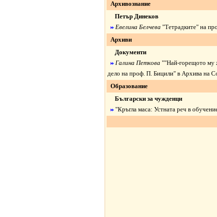
Архивознание
Петър Динеков
Евелина Белчева
"
Тетрадките" на пр
Архиви
Документи
Галина Петкова
"
"Най-горещото му ж
дело на проф. П. Бицили" в Архива на 
Образование
Български за чужденци
"
Кръгла маса: Устната реч в обучени