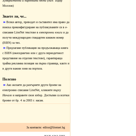
Хумористични и пародийни песни
(съст. Тодор
Моллов)
Знаете ли, че...
Всеки автор, преводач и съставител има право да
поиска преконфигуриране на публикуваните си в е-
списание LiterNet текстове в
електронни книги
и да
получи международен стандартен книжен номер
(ISBN) за тях.
Предлагаме публикация на продължаваща книга
с ISBN (ежеседмично или с друга периодичност
представяне на отделни текстове), гарантираща
трайна рекламна позиция на първа страница, както и
в други важни зони на портала.
Полезно
Ако желаете да разгърнете други броеве на
електронно списание LiterNet, кликнете върху
Начало
и направете своя избор. Достъпни са всички
броеве от бр. 4 за 2003 г. насам.
За контакти:
editor@liternet.bg