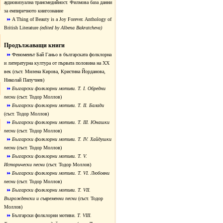
аудиовизуална трансмедийност. Филмова база данни
за емпиричното книгознание
A Thing of Beauty is a Joy Forever. Anthology of
British Literature
(edited by Albena Bakratcheva)
Продължаващи книги
Феноменът Бай Ганьо в българската фолклорна
и литературна култура от първата половина на ХХ
век
(съст. Милена Кирова, Кристина Йорданова,
Николай Папучиев)
Български фолклорни мотиви.
Т. I. Обредни
песни
(съст. Тодор Моллов)
Български фолклорни мотиви.
Т. II. Балади
(съст. Тодор Моллов)
Български фолклорни мотиви.
Т. III. Юнашки
песни
(съст. Тодор Моллов)
Български фолклорни мотиви.
Т. IV. Хайдушки
песни
(съст. Тодор Моллов)
Български фолклорни мотиви.
Т. V.
Исторически песни
(съст. Тодор Моллов)
Български фолклорни мотиви.
Т. VI. Любовни
песни
(съст. Тодор Моллов)
Български фолклорни мотиви.
Т. VІІ.
Възрожденски и съвременни песни
(съст. Тодор
Моллов)
Български фолклорни мотиви.
Т. VIII.