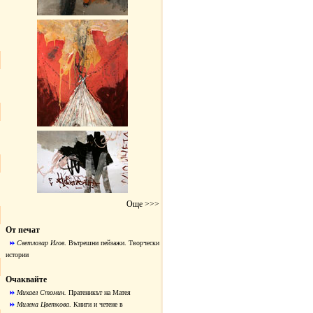
Още >>>
От печат
Светлозар Игов
.
Вътрешни пейзажи. Творчески
истории
Очаквайте
Михаел Стомин.
Пратеникът на Матея
Милена Цветкова
. Книги и четене в