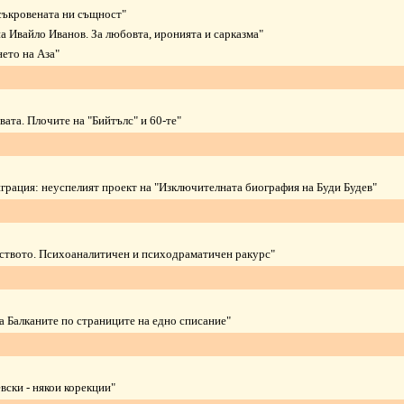
съкровената ни същност
"
а Ивайло Иванов. За любовта, иронията и сарказма
"
ето на Аза
"
вата. Плочите на "Бийтълс" и 60-те
"
грация: неуспелият проект на "Изключителната биография на Буди Будев"
тството. Психоаналитичен и психодраматичен ракурс
"
а Балканите по страниците на едно списание
"
вски - някои корекции
"