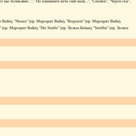
от нас безмълвно...
", "
По планините вече сняг вали...", "
Спомен
", "
Черен сън
",
т Вайн), "
Niesen
" (пр. Маргарит Вайн), "
Requiem
" (пр. Маргарит Вайн),
" (пр. Маргарит Вайн), "
Die Stuhle
" (пр. Хольга Бенки), "
Sintflut
"
(пр. Хольга