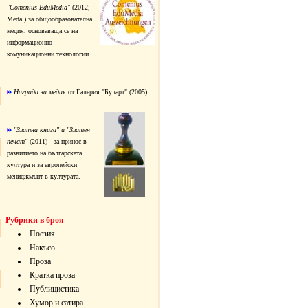
"Comenius EduMedia"
(2012;
Medal) за общообразователна
медия, основаваща се на
информационно-
комуникационни технологии.
Награда за медия
от Галерия "Буларт" (2005).
"Златна книга" и "Златен
печат"
(2011) - за принос в
развитието на българската
култура и за европейски
мениджмънт в културата.
Рубрики в броя
Поезия
Накъсо
Проза
Кратка проза
Публицистика
Хумор и сатира