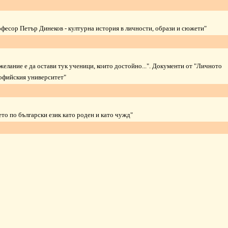
офесор Петър Динеков - културна история в личности, образи и сюжети
"
елание е да остави тук ученици, които достойно...". Документи от "Личното
Софийския университет
"
ето по български език като роден и като чужд
"