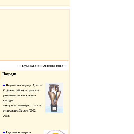
:::
Публикуване
:::
Авторски права
:::
Награди
Национална награда
"Христо
Г. Данов"
(2004) за принос в
развитието на книжовната
култура;
двукратно номиниран за нея и
отличаван с
Диплом
(2002,
2005).
Европейска награда