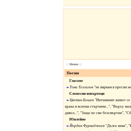
:::
Начало
:::
Поезия
Гласове
Тони Теллалов
"
не вярвам в пресни не
Словесни извъртоци
Цветан Бошев "
Интимният живот се 
крака и всички стърчини
...
", "
Върху мази
дявол
...
", "
Защо не сме безсмъртни
", "
Сб
Юилейно
Йордан Фурнаджиев
"
Дълга зима
", "