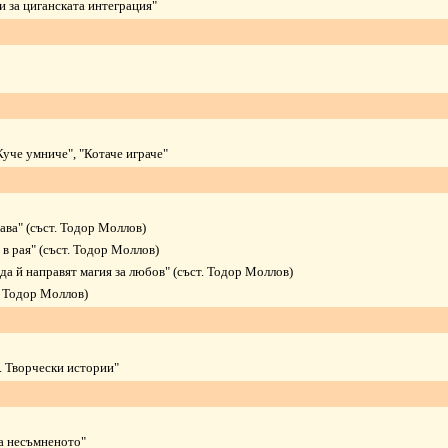
и за циганската интеграция
"
Куче умниче
", "
Котаче играче
"
бава
" (съст. Тодор Моллов)
 в рая
" (съст. Тодор Моллов)
 да й направят магия за любов
" (съст. Тодор Моллов)
т. Тодор Моллов)
 Творчески истории
"
а несъмненото
"