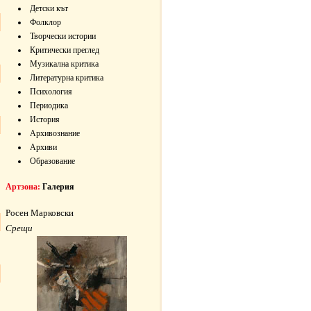
Детски кът
Фолклор
Творчески истории
Критически преглед
Музикална критика
Литературна критика
Психология
Периодика
История
Архивознание
Архиви
Образование
Артзона:
Галерия
Росен Марковски
Срещи