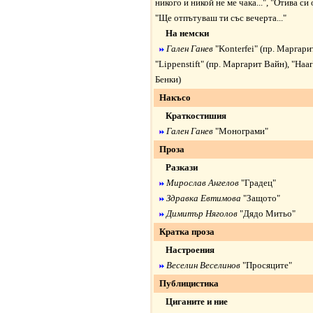
никого и никой не ме чака...
", "
Отива си 
"
Ще отпътуваш ти със вечерта...
"
На немски
Гален Ганев
"
Konterfei
" (пр. Маргари
"
Lippenstift
" (пр. Маргарит Вайн), "
Haar
Бенки)
Накъсо
Краткостишия
Гален Ганев
"
Монограми
"
Проза
Разкази
Мирослав Ангелов
"
Градец
"
Здравка Евтимова
"
Защото
"
Димитър Няголов
"
Дядо Митьо
"
Кратка проза
Настроения
Веселин Веселинов
"
Просяците
"
Публицистика
Циганите и ние