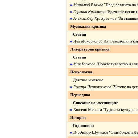
Миролюб Влахов
"
Пред бездната на 
Гергина Кръстева
"
Брачните песни н
Александър Хр. Христов
"
За съшиван
Музикална критика
Статии
Иън Макдоналдс
Из "
Революция в гла
Литературна критика
Статии
Мая Горчева
"
Просветителство и еми
Психология
Детство и четене
Росица Чернокожева
"
Четене на де
Периодика
Списание на изселниците
Хюсеин Мевсим "
Турската култура н
История
Годишнини
Владимир Шумелов
"
Стамболов и Ле