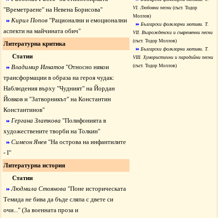
VI. Любовни песни
(съст. Тодор
"Времетраене" на Невена Борисова
"
Моллов)
Кирил Попов
"
Рационални и емоционални
Български фолклорни мотиви.
Т.
аспекти на майчината обич
"
VІІ. Възрожденски и съвременни песни
(съст. Тодор Моллов)
Литературна критика
Български фолклорни мотиви.
Т.
Статии
VIII. Хумористични и пародийни песни
(съст. Тодор Моллов)
Владимир Игнатов
"
Относно някои
трансформации в образа на героя чудак:
Наблюдения върху "Чудният" на Йордан
Йовков и "Затворникът" на Константин
Константинов
"
Гергана Златкова
"
Полифонията в
художествените творби на Толкин
"
Симеон Янев
"
На острова на инфантилите
- I
"
Литературна история
Статии
Людмила Стоянова
"Поне историческата
Темида не бива да бъде сляпа с двете си
очи..." (За военната проза и