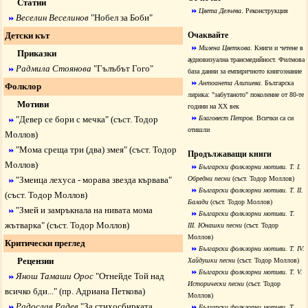
Статии
Цвета Делчева
.
Реконструкция
Веселин Веселинов
"
Нобел за Боби
"
Детски кът
Очаквайте
Милена Цветкова
. Книги и четене в
Приказки
аудиовизуална трансмедийност. Филмова
Радмила Стоянова
"
Гълъбът Гого
"
база данни за емпиричното книгознание
Антоанета Алипиева.
Българска
Фолклор
лирика: "забутаното" поколение от 80-те
Мотиви
години на ХХ век
"
Девер се бори с мечка
" (съст. Тодор
Благовест Петров
. Всички са си
отишли
Моллов)
"
Мома среща три (два) змея
" (съст. Тодор
Продължаващи книги
Моллов)
Български фолклорни мотиви.
Т. I.
"
Змеица лехуса - морава звезда кървава
"
Обредни песни
(съст. Тодор Моллов)
Български фолклорни мотиви.
Т. II.
(съст. Тодор Моллов)
Балади
(съст. Тодор Моллов)
"
Змей и замръкнала на нивата мома
Български фолклорни мотиви.
Т.
жътварка
" (съст. Тодор Моллов)
III. Юнашки песни
(съст. Тодор
Моллов)
Критически преглед
Български фолклорни мотиви.
Т. IV.
Рецензии
Хайдушки песни
(съст. Тодор Моллов)
Български фолклорни мотиви.
Т. V.
Янош Тамаши Орос
"
Отнейде Той над
Исторически песни
(съст. Тодор
всичко бди...
" (пр. Адриана Петкова)
Моллов)
Радослав Радев
"
За стихосбирката
Български фолклорни мотиви.
Т.