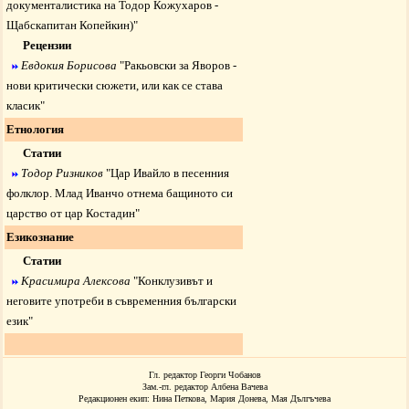
документалистика на Тодор Кожухаров -
Щабскапитан Копейкин)
"
Рецензии
Евдокия Борисова
"
Ракьовски за Яворов -
нови критически сюжети, или как се става
класик
"
Етнология
Статии
Тодор Ризников
"
Цар Ивайло в песенния
фолклор. Млад Иванчо отнема бащиното си
царство от цар Костадин
"
Езикознание
Статии
Красимира Алексова
"
Конклузивът и
неговите употреби в съвременния български
език
"
Гл. редактор Георги Чобанов
Зам.-гл. редактор Албена Вачева
Редакционен екип: Нина Петкова, Мария Донева, Мая Дългъчева