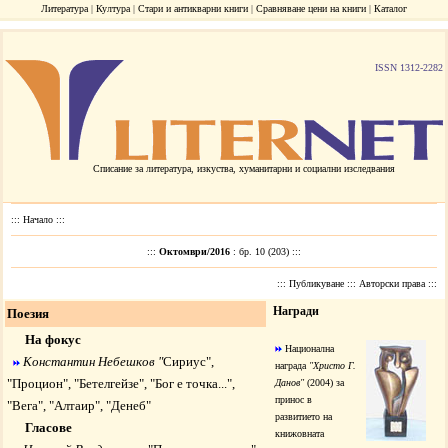
Литература
|
Култура
|
Стари и антикварни книги
|
Сравняване цени на книги
|
Каталог
ISSN 1312-2282
Списание за литература, изкуства, хуманитарни и социални изследвания
:::
Начало
:::
:::
Октомври/2016
: бр. 10 (203) :::
:::
Публикуване
:::
Авторски права
:::
Награди
Поезия
На фокус
Национална
Константин Небешков "
Сириус
",
награда
"Христо Г.
"
Процион
", "
Бетелгейзе
", "
Бог е точка...
",
Данов"
(2004) за
принос в
"
Вега
", "
Алтаир
", "
Денеб
"
развитието на
Гласове
книжовната