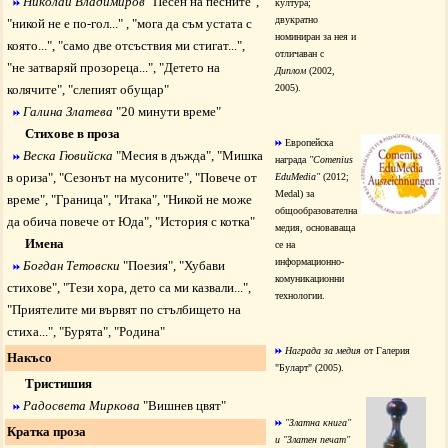
Николай Владимиров
"
Песен на песните
",
култура;
двукратно
"
никой не е по-гол...
" , "
мога да съм устата с
номиниран за нея и
която...
", "
само две отсъствия ми стигат...
",
отличаван с
"
не затваряй прозореца...
", "
Детето на
Диплом
(2002,
колячите
", "
слепият обущар
"
2005).
Галина Златева
"
20 минути време
"
Стихове в проза
Европейска
Веска Гювийска
"
Месия в дъжда
", "
Мишка
награда
"Comenius
в ориза
", "
Сезонът на мусоните
", "
Повече от
EduMedia"
(2012;
Medal) за
време
", "
Граница
", "
Итака
", "
Никой не може
общообразователна
да обича повече от Юда
", "
История с котка
"
медия, основаваща
Имена
се на
информационно-
Богдан Тетовски
"
Поезия
", "
Хубави
комуникационни
стихове
", "
Тези хора, дето са ми казвали...
",
технологии.
"
Приятелите ми вървят по стълбището на
стиха...
", "
Бурята
", "
Родина
"
Награда за медия
от Галерия
Накъсо
"Буларт" (2005).
Тристишия
Радосвета Миркова
"
Вишнев цвят
"
"Златна книга"
Кратка проза
и "Златен печат"