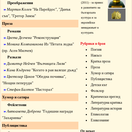
Преображения
(2011) - за принос
в развитието на
Мартин Колев
"
На Парейдос
", "
Данък
българската
сън
", "
Грегор Замза
"
култура и за
европейски
Проза
мениджмънт в
Романи
културата.
Цвета Делчева
"
Реконструкция
"
Рубрики в броя
Моника Компаникова
Из "
Петата лодка
"
Поезия
(пр. Асен Милчев)
Накъсо
Разкази
Кратка проза
Димитър Нейчев
"
Вълчицата Лили
"
Проза
Кина Къдрева
"
Когато в рая валеше дъжд
"
Хумор и сатира
Цветозар Цаков
"
Обедна почивка
",
Публицистика
"
Нощни пеперуди
"
Детски кът
Стефан Балтов
"
Пасторал
"
Фолклор
Критически преглед
Хумор и сатира
Литературна критика
Фейлетони
Литературна история
Антоанета Добрева "
Годишни награди
Етимология
"Захаринка"
Езикознание
Публицистика
От печат