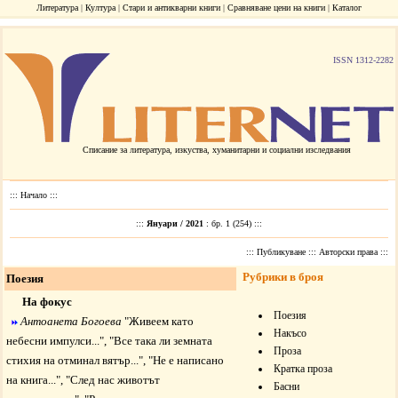
Литература
|
Култура
|
Стари и антикварни книги
|
Сравняване цени на книги
|
Каталог
ISSN 1312-2282
Списание за литература, изкуства, хуманитарни и социални изследвания
:::
Начало
:::
:::
Януари / 2021
: бр. 1 (254) :::
:::
Публикуване
:::
Авторски права
:::
Рубрики в броя
Поезия
На фокус
Поезия
Антоанета Богоева
"
Живеем като
Накъсо
небесни импулси...", "
Все така ли земната
Проза
стихия на отминал вятър...
", "
Не е написано
Кратка проза
на книга...
", "
След нас животът
Басни