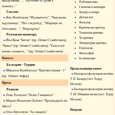
продължава...
", "
Растение от думи е
Публицистика
човекът...
"
Спомени и мемоари
Гласове
Хумор и сатира
Яна Младенова
"
Мушкатото
", "
Черешова
Детски кът
Фолклор
задушница
", "
Пет следобед
", "
Мирише на
Критически преглед
сбогуване...", "
Маргарита
"
Театрална критика
Румънски авангард
Тв критика
Йон Виня
"
Битие
" (пр. Огнян Стамболиев),
Литературна критика
"
Чакъл
" (пр. Огнян Стамболиев), "
Тази есен
Етнология
плени слънцето...
" (пр. Огнян Стамболиев)
Философия
Накъсо
In memoriam
България - Турция
Продължаващи книги
Ибрахим Камбероглу
"
Краткостишия - 1
"
Български фолклорни мотиви.
(пр. Зейнеп Зафер)
Т. II. Балади
(съст. Тодор
Проза
Моллов)
Разкази
Български фолклорни мотиви.
T.
III. Юнашки песни
(съст. Тодор
Тони Теллалов
"
Пешо Гаванката
"
Моллов)
Мария Филипова-Хаджи
"
Прегръдката на
Айсел
"
Награди
Олга Кръстева
"
Аз, къщата
"