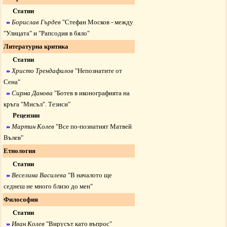
Статии
Борислав Гърдев
"
Стефан Москов - между
"Улицата" и "Рапсодия в бяло"
Литературна критика
Статии
Христо Трендафилов
"
Непознатите от
Сена
"
Сирма Данова
"
Ботев в иконографията на
кръга "Мисъл". Тезиси
"
Рецензии
Мартин Колев
"
Все по-познатият Матвей
Вълев
"
Етнология
Статии
Веселина Василева
"
В началото ще
седнеш не много близо до мен
"
Философия
Статии
Иван Колев
"
Вирусът като въпрос
"