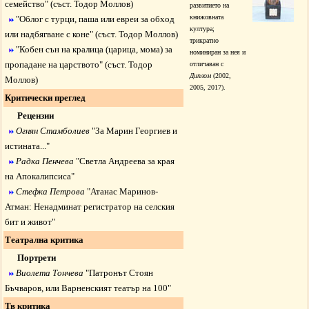
семейство
" (съст. Тодор Моллов)
развитието на
книжовната
"
Облог с турци, паша или евреи за обход
култура;
или надбягване с коне
" (съст. Тодор Моллов)
трикратно
"
Кобен сън на кралица (царица, мома) за
номиниран за нея и
пропадане на царството
" (съст. Тодор
отличаван с
Диплом
(2002,
Моллов)
2005, 2017).
Критически преглед
Рецензии
Огнян Стамболиев
"
За Марин Георгиев и
истината...
"
Радка Пенчева
"
Светла Андреева за края
на Апокалипсиса
"
Стефка Петрова
"
Атанас Маринов-
Атман: Ненадминат регистратор на селския
бит и живот
"
Театрална критика
Портрети
Виолета Тончева
"
Патронът Стоян
Бъчваров, или Варненският театър на 100
"
Тв критика