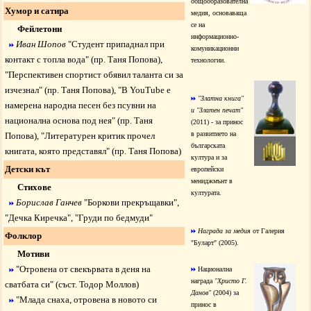
общообразователна
Хумор и сатира
медия, основаваща
се на
Фейлетони
информационно-
Иван Шопов
"
Студент припаднал при
комуникационни
контакт с топла вода
" (пр. Таня Попова),
технологии.
"
Перспективен спортист обявил таланта си за
изчезнал
" (пр. Таня Попова), "
В YouTube е
"Златна книга"
намерена народна песен без псувни на
и "Златен печат"
национална основа под нея
" (пр. Таня
(2011) - за принос
в развитието на
Попова), "
Литературен критик прочел
българската
книгата, която представял
" (пр. Таня Попова)
култура и за
Детски кът
европейски
мениджмънт в
Стихове
културата.
Борислав Ганчев
"
Боркови прекръщавк
и",
"
Дечка Киречка
", "
Груди по бедмуди
"
Награда за медия
от Галерия
Фолклор
"Буларт" (2005).
Мотиви
"
Отровена от свекървата в деня на
Национална
награда
"Христо Г.
сватбата си
" (съст. Тодор Моллов)
Данов"
(2004) за
"
Млада снаха, отровена в новото си
принос в