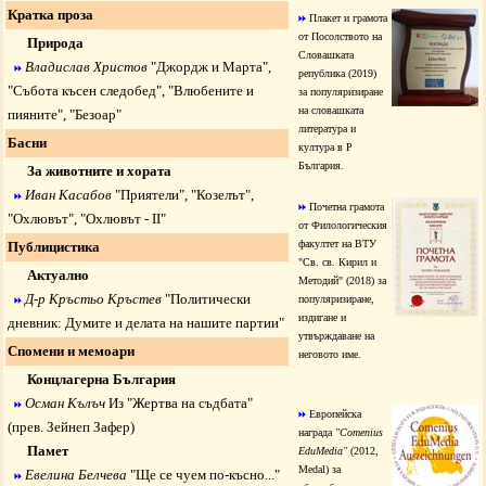
Кратка проза
Плакет и грамота
от Посолството на
Природа
Словашката
Владислав Христов
"
Джордж и Марта",
република (2019)
"
Събота късен следобед
", "
Влюбените и
за популяризиране
на словашката
пияните
", "
Безоар
"
литература и
Басни
култура в Р
България.
За животните и хората
Иван Касабов
"
Приятели
", "
Козелът
",
Почетна грамота
"
Охлювът
", "
Охлювът - II
"
от Филологическия
факултет на ВТУ
Публицистика
"Св. св. Кирил и
Актуално
Методий" (2018) за
Д-р Кръстьо Кръстев
"
Политически
популяризиране,
издигане и
дневник: Думите и делата на нашите партии
"
утвърждаване на
Спомени и мемоари
неговото име.
Концлагерна България
Осман Кълъч
Из "Жертва на съдбата"
Европейска
(прев. Зейнеп Зафер)
награда
"Comenius
Памет
EduMedia"
(2012,
Medal) за
Евелина Белчева
"
Ще се чуем по-късно...
"